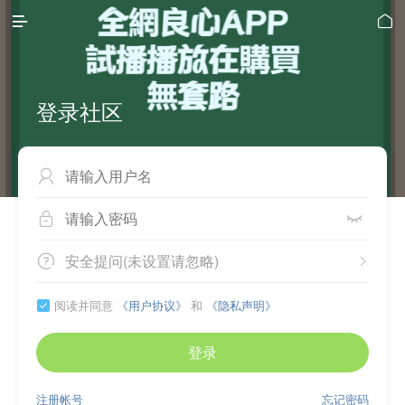


登录社区



安全提问(未设置请忽略)


阅读并同意
《用户协议》
和
《隐私声明》

登录
注册帐号
忘记密码