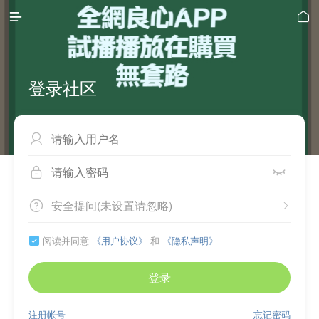


登录社区



安全提问(未设置请忽略)


阅读并同意
《用户协议》
和
《隐私声明》

登录
注册帐号
忘记密码