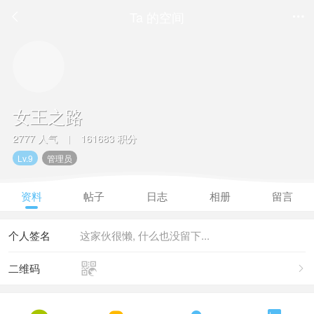
Ta 的空间


女王之路
2777 人气
161683 积分
|
Lv.9
管理员
资料
帖子
日志
相册
留言
个人签名
这家伙很懒, 什么也没留下...

二维码
