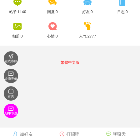




帖子 1140
回复 0
好友 0
日志 0



相册 0
心情 0
人气 2777

在线客服
繁體中文版

金币充值

首页

APP下载
加好友
打招呼
聊聊天


