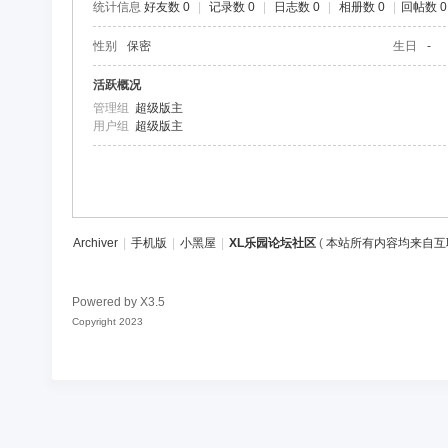
统计信息
好友数 0
|
记录数 0
|
日志数 0
|
相册数 0
|
回帖数 0
区
性别
保密
生日
-
活跃概况
管理组
超级版主
用户组
超级版主
Archiver
|
手机版
|
小黑屋
|
XL乐园论坛社区
(
本站所有内容均来自互
Powered by
X3.5
Copyright 2023