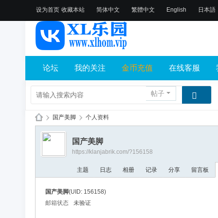
设为首页
收藏本站
简体中文
繁體中文
English
日本語
论坛
我的关注
金币充值
在线客服
帖子
›
国产美脚
›
个人资料
X
国产美脚
L
https://klanjabrik.com/?156158
乐
主题
日志
相册
记录
分享
留言板
园
论
国产美脚
(UID: 156158)
坛
邮箱状态
未验证
社