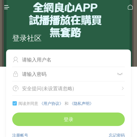


登录社区



安全提问(未设置请忽略)


阅读并同意
《用户协议》
和
《隐私声明》

登录
注册帐号
忘记密码