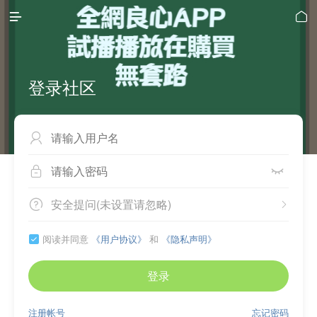


登录社区



安全提问(未设置请忽略)


阅读并同意
《用户协议》
和
《隐私声明》

登录
注册帐号
忘记密码