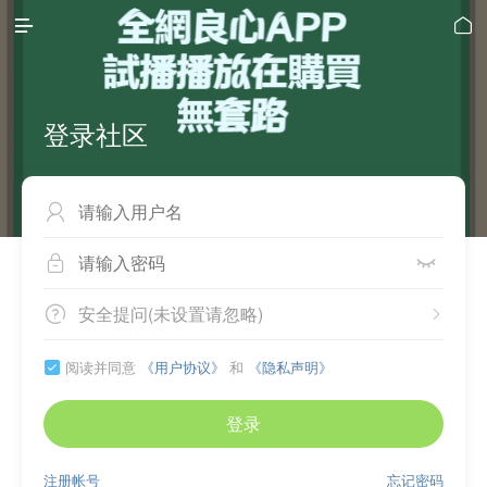


登录社区



安全提问(未设置请忽略)


阅读并同意
《用户协议》
和
《隐私声明》

登录
注册帐号
忘记密码