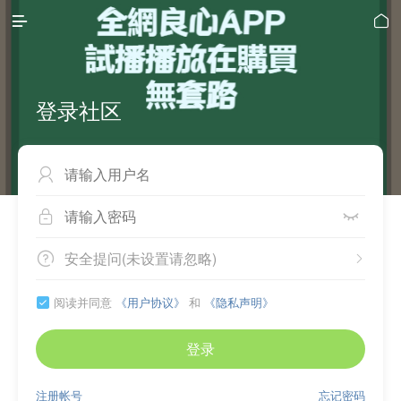


登录社区



安全提问(未设置请忽略)


阅读并同意
《用户协议》
和
《隐私声明》

登录
注册帐号
忘记密码