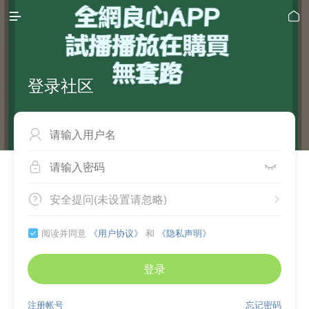


登录社区



安全提问(未设置请忽略)


阅读并同意
《用户协议》
和
《隐私声明》

登录
注册帐号
忘记密码