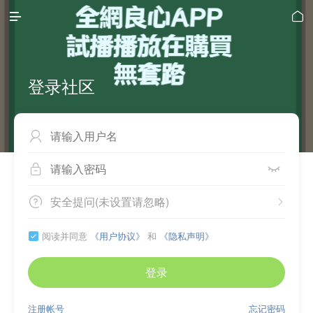


登录社区



安全提问(未设置请忽略)


阅读并同意
《用户协议》
和
《隐私声明》

登录
注册帐号
忘记密码